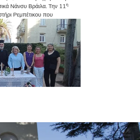
η
σικά Νάνσυ Βράιλα. Την 11
στήρι Ρεμπέτικου που
o