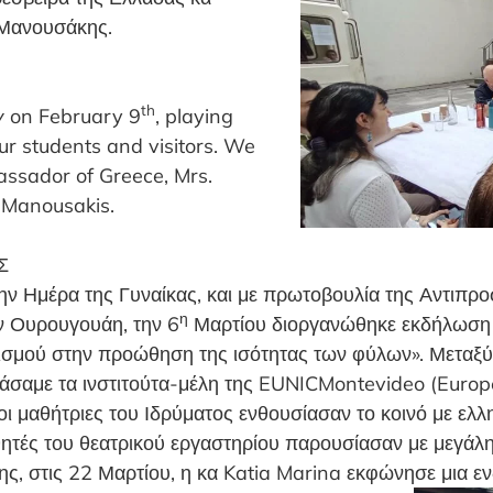
 Μανουσάκης.
th
y
on February 9
, playing
our students and visitors. We
ssador of Greece, Mrs.
l Manousakis.
Σ
ην Ημέρα της Γυναίκας, και με πρωτοβουλία της Αντιπρ
η
 Ουρουγουάη, την 6
Μαρτίου διοργανώθηκε εκδήλωση μ
τισμού στην προώθηση της ισότητας των φύλων». Μεταξ
σαμε τα ινστιτούτα-μέλη της EUNICMontevideo (Europe
, οι μαθήτριες του Ιδρύματος ενθουσίασαν το κοινό με ε
θητές του θεατρικού εργαστηρίου παρουσίασαν με μεγάλη
σης, στις 22 Μαρτίου, η κα Katia Marina εκφώνησε μια ε