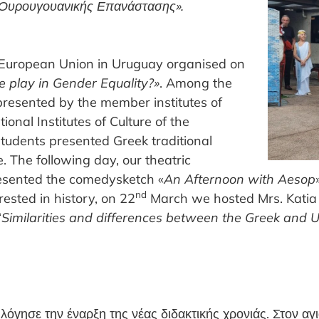
ι Ουρουγουανικής Επανάστασης».
e European Union in Uruguay organised on
e play in Gender Equality?»
. Among the
 presented by
the member institutes of
onal Institutes of Culture of the
tudents presented Greek traditional
. The following day, our theatric
esented the comedysketch «
An Afternoon with Aesop
nd
rested in history, on 22
March we hosted Mrs. Katia
“
Similarities and differences between the Greek and 
γησε την έναρξη της νέας διδακτικής χρονιάς. Στον αγ