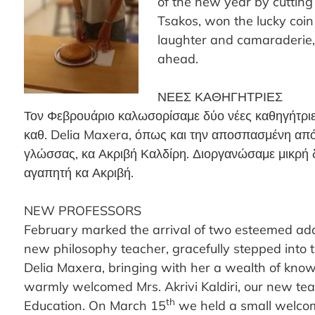
of the new year by cutting
Tsakos, won the lucky coin
laughter and camaraderie, fi
ahead.
ΝΕΕΣ ΚΑΘΗΓΗΤΡΙΕΣ
Τον Φεβρουάριο καλωσορίσαμε δύο νέες καθηγήτριε
καθ. Delia Maxera, όπως και την αποσπασμένη από
γλώσσας, κα Ακριβή Καλδίρη. Διοργανώσαμε μικρή 
αγαπητή κα
Ακριβή.
NEW PROFESSORS
February marked the arrival of two esteemed addit
new philosophy teacher, gracefully stepped into th
Delia Maxera, bringing with her a wealth of kno
warmly welcomed Mrs. Akri
vi Kaldiri, our new t
th
Education. On March 15
we held a small welc