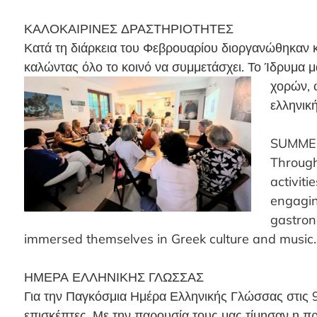
ΚΑΛΟΚΑΙΡΙΝΕΣ ΔΡΑΣΤΗΡΙΟΤΗΤΕΣ
Κατά τη διάρκεια του Φεβρουαρίου διοργανώθηκαν κ
καλώντας όλο το κοινό να συμμετάσχει. Το Ίδρυμα
χορών, 
ελληνικ
SUMMER
Through
activiti
engagin
gastron
immersed themselves in Greek culture and music.
ΗΜΕΡΑ ΕΛΛΗΝΙΚΗΣ ΓΛΩΣΣΑΣ
Για την Παγκόσμια Ημέρα Ελληνικής Γλώσσας στις 9
επισκέπτες. Με την παρουσία τους μας τ
ίμησαν η π