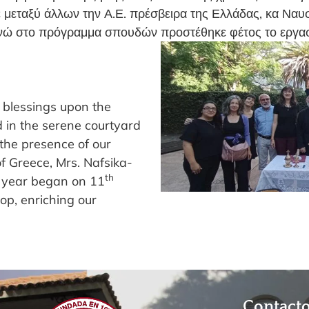
ε μεταξύ άλλων την Α.Ε. πρέσβειρα της Ελλάδας, κα Ναυ
ενώ στο πρόγραμμα σπουδών προστέθηκε φέτος το εργα
 blessings upon the
in the serene courtyard
the presence of our
f Greece, Mrs. Nafsika-
th
c year began on 11
op, enriching our
Contact