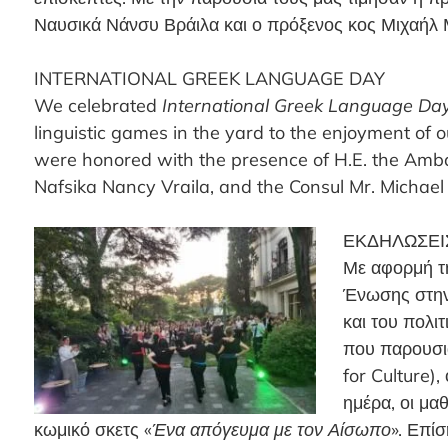
Ναυσικά Νάνσυ Βράιλα και ο πρόξενος κος Μιχαήλ
INTERNATIONAL GREEK LANGUAGE DAY
We celebrated
International Greek Language Da
linguistic games in the yard to the enjoyment of 
were honored with the presence of H.E. the Amba
Nafsika Nancy Vraila, and the Consul Mr. Michae
ΕΚΔΗΛΩΣΕΙ
Με αφορμή τ
Ένωσης στην
και του πολι
που παρουσιά
for Culture)
ημέρα, οι μα
κωμικό σκετς «
Ένα απόγευμα με τον Αίσωπο
». Επί